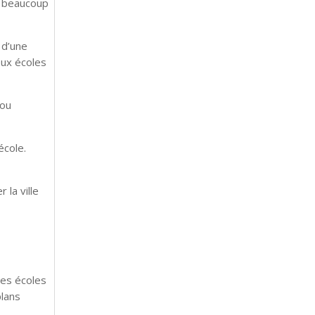
t beaucoup
 d’une
eux écoles
 ou
école.
 la ville
les écoles
plans