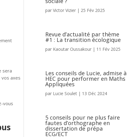
sociale ?
par
Victor Vizier
|
25 Fév 2025
Revue d’actualité par thème
#1 : La transition écologique
cement
par
Kaoutar Oussakour
|
11 Fév 2025
e sera
Les conseils de Lucie, admise à
r vos axes
HEC pour performer en Maths
Appliquées
par
Lucie Soulet
|
13 Déc 2024
z-vous
5 conseils pour ne plus faire
fautes d’orthographe en
pus
dissertation de prépa
ECG/ECT