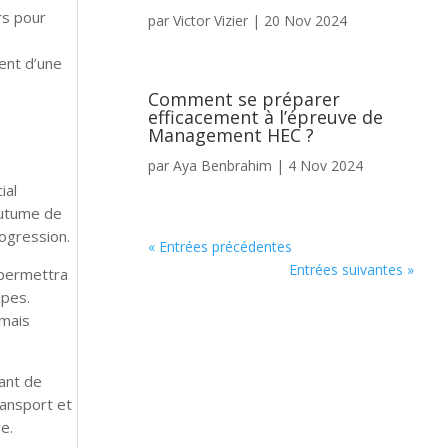
rs pour
par
Victor Vizier
|
20 Nov 2024
ent d’une
Comment se préparer
efficacement à l’épreuve de
Management HEC ?
par
Aya Benbrahim
|
4 Nov 2024
ial
outume de
ogression.
« Entrées précédentes
Entrées suivantes »
 permettra
apes.
amais
tant de
ransport et
e.