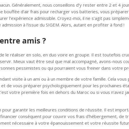
cun. Généralement, nous conseillons d’y rester entre 2 et 4 jou
ne bouffée d’air frais pour recharger vos batteries, vous préparer
er l’expérience admissible. Croyez-moi, il ne s’agit pas simplem
e admission à l’issue du SIGEM. Alors, autant en profiter à fond !
 entre amis ?
 le réaliser en solo, en duo voire en groupe. Il est toutefois cruc
sservir. Mieux vaut être seul que mal accompagné, avons-nous c
sonnes pessimistes ou qui pourraient vous freiner dans votre pr
dant visite à un ami ou à un membre de votre famille. Cela vous
t et de vous préparer psychologiquement pour les prochaines ét
c’est votre première fois en dehors du Maroc ou si vous n’avez j
our garantir les meilleures conditions de réussite. Il est impor
financier conséquent pour couvrir vos frais d’hébergement, de t
issement nécessaire à votre épanouissement et votre réussite futur