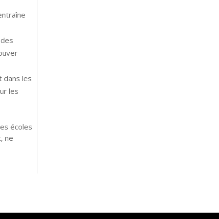
entraîne
 des
rouver
t dans les
ur les
les écoles
, ne