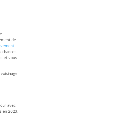
de
lement de
tivement
os chances
ns et vous
 voisinage
tour avec
s en 2023.