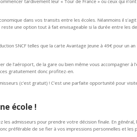
 commencer tardivement leur « Tour de France » ou ceux qui n’on
conomique dans vos transits entre les écoles. Néanmoins il s’agit
a reste une option tout à fait envisageable si la durée entre les d
duction SNCF telles que la carte Avantage Jeune à 49€ pour un an
er de l’aéroport, de la gare ou bien même vous accompagner à l’
ces gratuitement donc profitez-en.
seurs (c’est gratuit) ! C’est une parfaite opportunité pour visiter
ne école !
z les admisseurs pour prendre votre décision finale. En général, 
onc préférable de se fier à vos impressions personnelles et les 