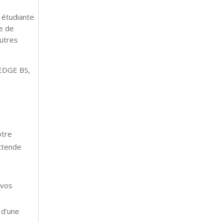
 étudiante
e de
autres
KEDGE BS,
otre
attende
 vos
 d’une