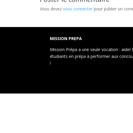
Vous devez
vous connecter
pour publier un com
MISSION PREPA
Mission Prépa a une seule vocation : aider 
étudiants en prépa à performer aux conco
!