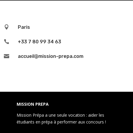

Paris

+33 7 80 99 34 63

accueil@mission-prepa.com
MISSION PREPA
Mission Prépa a une seule vocation : aider les
étudiants en prépa à performer aux concours !