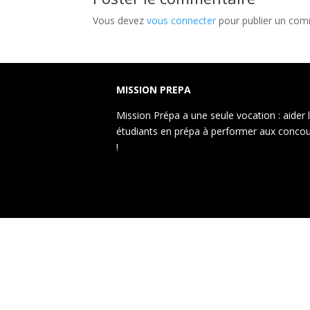
Vous devez
vous connecter
pour publier un com
MISSION PREPA
Mission Prépa a une seule vocation : aider 
étudiants en prépa à performer aux conco
!