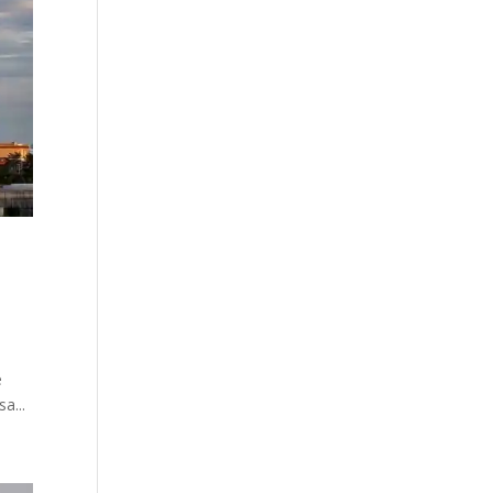
e
a...