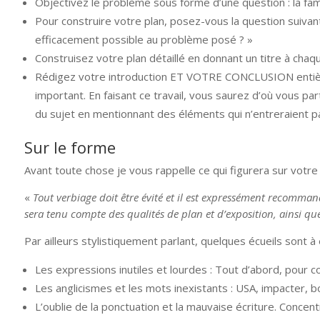
Objectivez le problème sous forme d’une question : la fam
Pour construire votre plan, posez-vous la question suivan
efficacement possible au problème posé ? »
Construisez votre plan détaillé en donnant un titre à chaq
Rédigez votre introduction ET VOTRE CONCLUSION entièrem
important. En faisant ce travail, vous saurez d’où vous p
du sujet en mentionnant des éléments qui n’entreraient p
Sur le forme
Avant toute chose je vous rappelle ce qui figurera sur votr
«
Tout verbiage doit être évité et il est expressément recommand
sera tenu compte des qualités de plan et d’exposition, ainsi que
Par ailleurs stylistiquement parlant, quelques écueils sont à é
Les expressions inutiles et lourdes : Tout d’abord, pour 
Les anglicismes et les mots inexistants : USA, impacter, 
L’oublie de la ponctuation et la mauvaise écriture. Concen