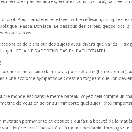
e, n’écoutez pas les autres, écoutez-vous : par oral, par réécri
 du prof. Pour compléter et étayer votre réflexion, multipliez les
politique (Pascal Boniface, Le dessous des cartes, geopolitics…),
s dissertations.
tations et de plans sur des sujets aussi divers que variés : il s’ag
 quel sujet : CELA NE S’APPREND PAS EN BACHOTANT !
s
l – prendre une dizaine de minutes pour réfléchir (brainstormer) su
ser à une accroche sympathique : c’est en forgeant que l’on devien
 tout le monde est dans le même bateau, voyez cela comme un cha
rmettre de vous en sortir sur n’importe quel sujet : d’où l’import
 mutation permanente et c’est cela qui fait la beauté de la matièr
us intéresser à l’actualité et à mener des brainstormings sur 