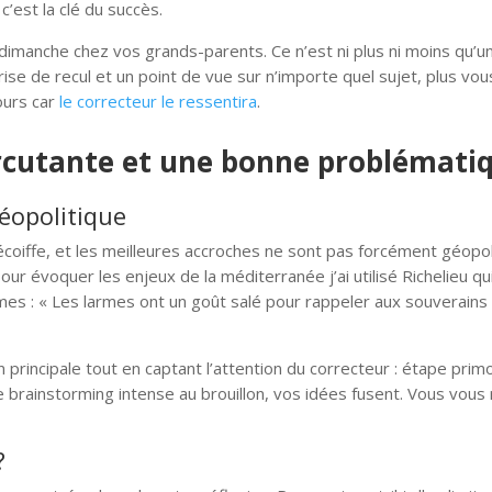
’est la clé du succès.
dimanche chez vos grands-parents. Ce n’est ni plus ni moins qu’u
ise de recul et un point de vue sur n’importe quel sujet, plus vou
ours car
le correcteur le ressentira
.
rcutante et une bonne problémati
éopolitique
coiffe, et les meilleures accroches ne sont pas forcément géopoli
r évoquer les enjeux de la méditerranée j’ai utilisé Richelieu qu
imes : « Les larmes ont un goût salé pour rappeler aux souverains
principale tout en captant l’attention du correcteur : étape primo
 brainstorming intense au brouillon, vos idées fusent. Vous vous
?