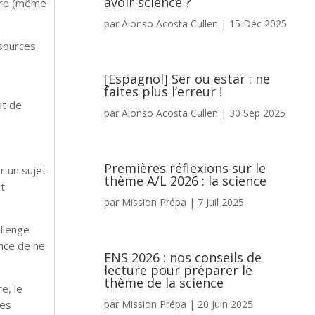
avoir science ?
ture (même
par
Alonso Acosta Cullen
|
15 Déc 2025
 sources
[Espagnol] Ser ou estar : ne
faites plus l’erreur !
it de
par
Alonso Acosta Cullen
|
30 Sep 2025
Premières réflexions sur le
r un sujet
thème A/L 2026 : la science
t
par
Mission Prépa
|
7 Juil 2025
llenge
ance de ne
ENS 2026 : nos conseils de
lecture pour préparer le
thème de la science
e, le
les
par
Mission Prépa
|
20 Juin 2025