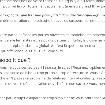
rencontrées lors de votre réflexion. Pourquoi y a-t-il telles limite
n pourrait le voir totalement autrement (meilleurs grand III au p
 expliquer que [tension principale] alors que [principal argum
e démonstration contradictoire et avec du suspens : on ne tue pa
première partie enfonce les portes ouvertes en rappelant les conce
 à elle les limites et les points de tension. Enfin, la troisième p
oit le replacer dans sa globalité : c’est là que le correcteur juge
I qui différencie le 11 du 16 au concours.
opolitique ?
 vous ne vous sentez pas à l’aise sur le sujet ! Résumez rapideme
 une sorte de bilan ni trop précis ni trop déterministe. Vous n’ê
re en 8 pages un problème de relations internationales qui rest
rence de votre démonstration et veille à ce que sachiez vous mon
ner par un sujet d’apparence trop simple et ne vous cantonnez j