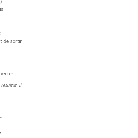
)
us
t
t de sortir
pecter :
ésultat. Il
r…
e