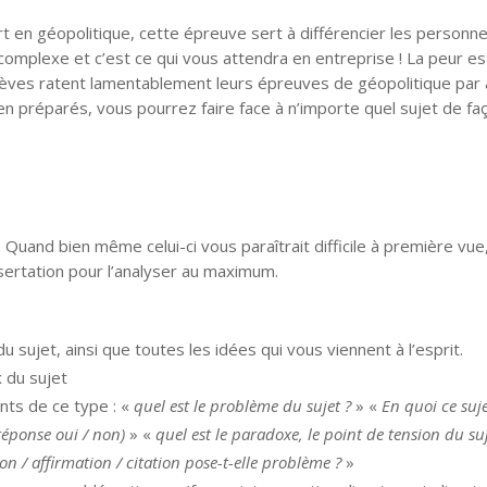
 en géopolitique, cette épreuve sert à différencier les personn
omplexe et c’est ce qui vous attendra en entreprise ! La peur est
lèves ratent lamentablement leurs épreuves de géopolitique par 
 préparés, vous pourrez faire face à n’importe quel sujet de fa
uand bien même celui-ci vous paraîtrait difficile à première vue
ssertation pour l’analyser au maximum.
 sujet, ainsi que toutes les idées qui vous viennent à l’esprit.
 du sujet
ts de ce type : «
quel est le problème du sujet ?
» «
En quoi ce suj
réponse oui / non)
» «
quel est le paradoxe, le point de tension du suj
on / affirmation / citation pose-t-elle problème ?
»