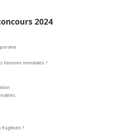
concours 2024
mporaine
des tensions mondiales ?
sation
valités.
fragilisée ?