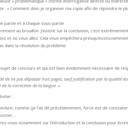
euse « problématique » (forme interrogative directe ou indirecte
te : « Comment dois-je organiser ma copie afin de répondre le pl
ue partie et à chaque sous-partie
ent au brouillon. J’insiste sur la conclusion, c’est extrêmemen
artez et où vous allez. Cela vous empêchera presqu’inconsciemmen
as dans la résolution du problème
e sujet de concours et qui est bien évidemment nécessaire de res
é de ne pas dépasser huit pages, sauf justification par la qualité du r
 de la correction de la langue.
»
viter :
conclure, comme (je l’ai) dit précédemment, force est de constate
booster…
trez-vous notamment sur l’introduction et la conclusion pour écrir