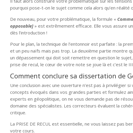
Il faut alors construire votre problématique sur les tensions 
pourquoi pose-t-on le sujet comme cela alors qu’en réalité o
De nouveau, pour votre problématique, la formule «
Comment
opposable]
» est extrêmement efficace. Elle vous assure un
dès l’introduction !
Pour le plan, la technique de l’entonnoir est parfaite : la 
et un peu naïfs mais pas trop. La deuxième partie montre quant
un dépassement qui doit soit remettre en question le sujet, s
prise de recul, le cœur de votre note se joue là et c’est le II
Comment conclure sa dissertation de Gé
Une conclusion avec une ouverture n’est pas à privilégier si
concepts évoqués dans vos grandes parties et formulez ainsi
experts en géopolitique, on ne vous demande pas de résoud
domaine des spécialistes. Les correcteurs évaluent la cohé
critique.
La PRISE DE RECUL est essentielle, ne vous laissez pas ber
votre cours.