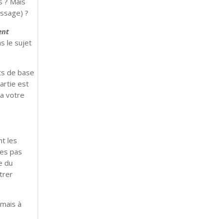
s ? Mais
assage) ?
ent
s le sujet
pts de base
artie est
ra votre
nt les
tes pas
e du
trer
amais à