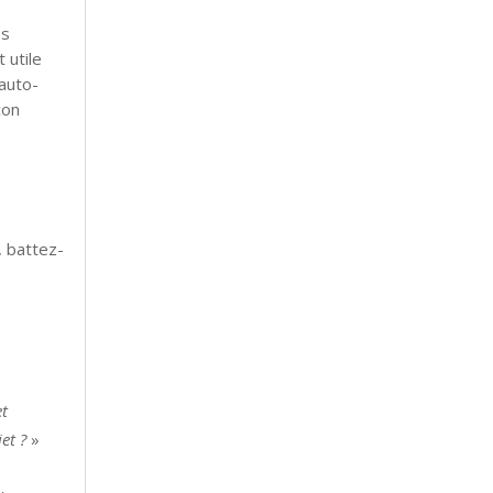
es
 utile
auto-
çon
, battez-
et
et ?
»