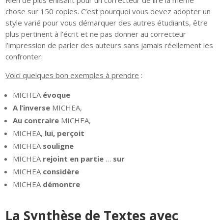
chose sur 150 copies. C’est pourquoi vous devez adopter un
style varié pour vous démarquer des autres étudiants, être
plus pertinent à l’écrit et ne pas donner au correcteur
l’impression de parler des auteurs sans jamais réellement les
confronter.
Voici quelques bon exemples à prendre
:
MICHEA
évoque
A l’inverse
MICHEA,
Au contraire
MICHEA,
MICHEA,
lui, perçoit
MICHEA
souligne
MICHEA
rejoint en partie
…
sur
MICHEA
considère
MICHEA
démontre
La Synthèse de Textes avec