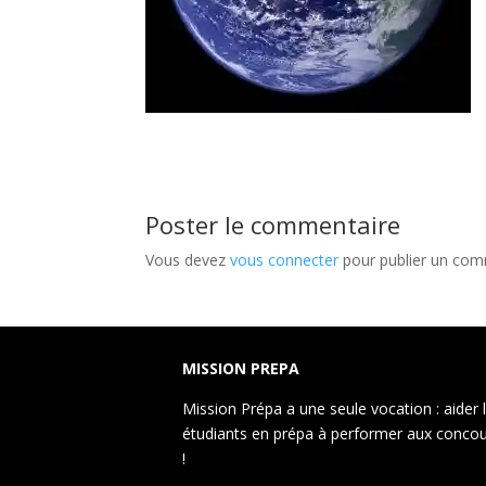
Poster le commentaire
Vous devez
vous connecter
pour publier un com
MISSION PREPA
Mission Prépa a une seule vocation : aider 
étudiants en prépa à performer aux conco
!