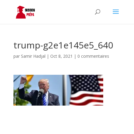
trump-g2e1e145e5_640
par
Samir Hadjal
|
Oct 8, 2021
|
0 commentaires