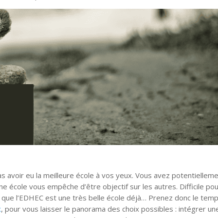
s avoir eu la meilleure école à vos yeux. Vous avez potentiellem
une école vous empêche d’être objectif sur les autres. Difficile po
 que l’EDHEC est une très belle école déjà… Prenez donc le tem
x
, pour vous laisser le panorama des choix possibles : intégrer un