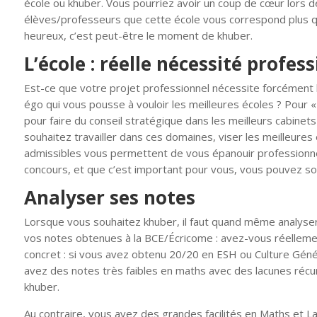
école ou khuber. Vous pourriez avoir un coup de cœur lors 
élèves/professeurs que cette école vous correspond plus qu
heureux, c’est peut-être le moment de khuber.
L’école : réelle nécessité profes
Est-ce que votre projet professionnel nécessite forcément 
égo qui vous pousse à vouloir les meilleures écoles ? Pour « 
pour faire du conseil stratégique dans les meilleurs cabinets
souhaitez travailler dans ces domaines, viser les meilleure
admissibles vous permettent de vous épanouir professionne
concours, et que c’est important pour vous, vous pouvez son
Analyser ses notes
Lorsque vous souhaitez khuber, il faut quand même analyser 
vos notes obtenues à la BCE/Écricome : avez-vous réelle
concret : si vous avez obtenu 20/20 en ESH ou Culture Géné
avez des notes très faibles en maths avec des lacunes récur
khuber.
Au contraire, vous avez des grandes facilités en Maths et 