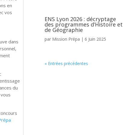
ons en
ec vos
ENS Lyon 2026 : décryptage
des programmes d’Histoire et
de Géographie
par
Mission Prépa
|
6 Juin 2025
ouve dans
rsonnel,
ument
« Entrées précédentes
c
rentissage
sances du
t vous
 concours
Prépa