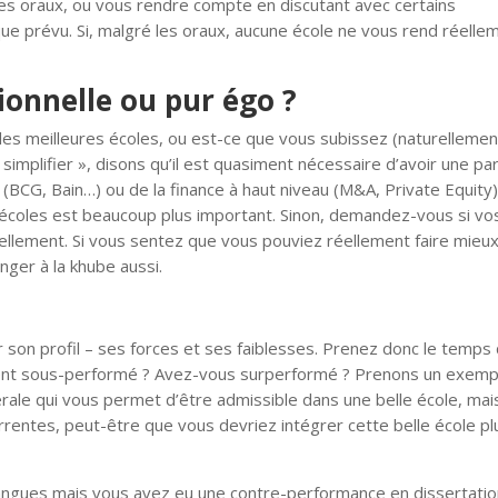
des oraux, ou vous rendre compte en discutant avec certains
e prévu. Si, malgré les oraux, aucune école ne vous rend réelle
sionnelle ou pur égo ?
les meilleures écoles, ou est-ce que vous subissez (naturellemen
simplifier », disons qu’il est quasiment nécessaire d’avoir une pa
 (BCG, Bain…) ou de la finance à haut niveau (M&A, Private Equity)
s écoles est beaucoup plus important. Sinon, demandez-vous si vo
llement. Si vous sentez que vous pouviez réellement faire mieux
ger à la khube aussi.
son profil – ses forces et ses faiblesses. Prenez donc le temps 
ment sous-performé ? Avez-vous surperformé ? Prenons un exemp
rale qui vous permet d’être admissible dans une belle école, mai
rentes, peut-être que vous devriez intégrer cette belle école pl
Langues mais vous avez eu une contre-performance en dissertatio