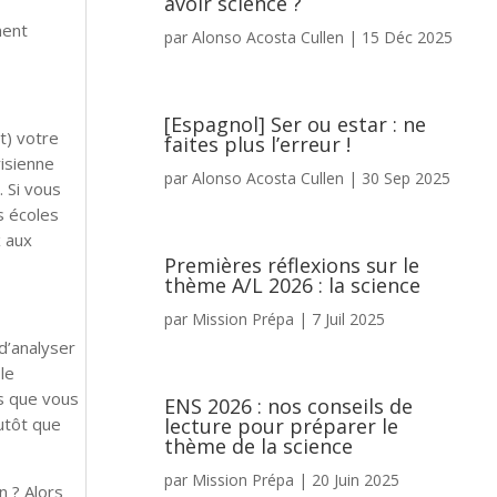
avoir science ?
ment
par
Alonso Acosta Cullen
|
15 Déc 2025
[Espagnol] Ser ou estar : ne
t) votre
faites plus l’erreur !
risienne
par
Alonso Acosta Cullen
|
30 Sep 2025
. Si vous
s écoles
 aux
Premières réflexions sur le
thème A/L 2026 : la science
par
Mission Prépa
|
7 Juil 2025
d’analyser
le
s que vous
ENS 2026 : nos conseils de
utôt que
lecture pour préparer le
thème de la science
par
Mission Prépa
|
20 Juin 2025
n ? Alors