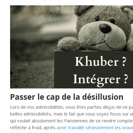
Passer le cap de la désillusion
Lors de vos admissibilités, vous êtes parfois déçus de ne pa
belles admissibilités, mais le fait que vous soyez focus sur 
qui voulait absolument les Parisiennes de se rendre compte
réfléchir à froid, après
avoir travaillé sérieusement les orau