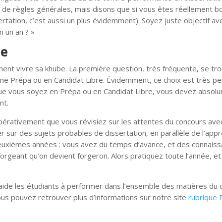
as de règles générales, mais disons que si vous êtes réellement b
ertation, c’est aussi un plus évidemment). Soyez juste objectif av
n un an ? »
be
omment vivre sa khube. La première question, très fréquente, se tr
 une Prépa ou en Candidat Libre. Évidemment, ce choix est très pe
que vous soyez en Prépa ou en Candidat Libre, vous devez absol
nt.
 impérativement que vous révisiez sur les attentes du concours ave
r sur des sujets probables de dissertation, en parallèle de l’app
 deuxièmes années : vous avez du temps d’avance, et des connais
 forgeant qu’on devient forgeron. Alors pratiquez toute l’année, e
i aide les étudiants à performer dans l’ensemble des matières du
us pouvez retrouver plus d’informations sur notre site
rubrique 