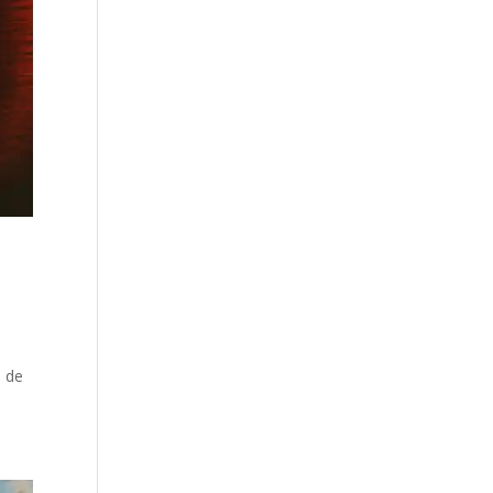
l
l de