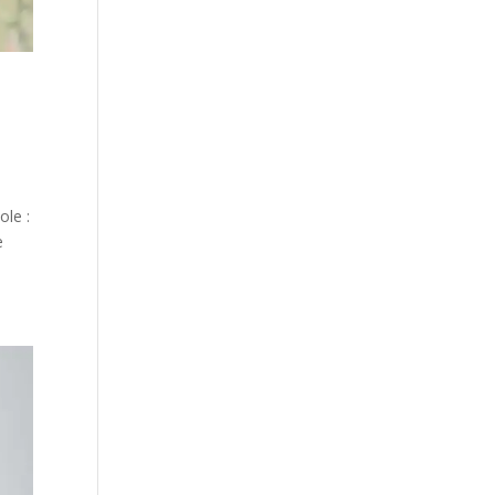
ole :
e