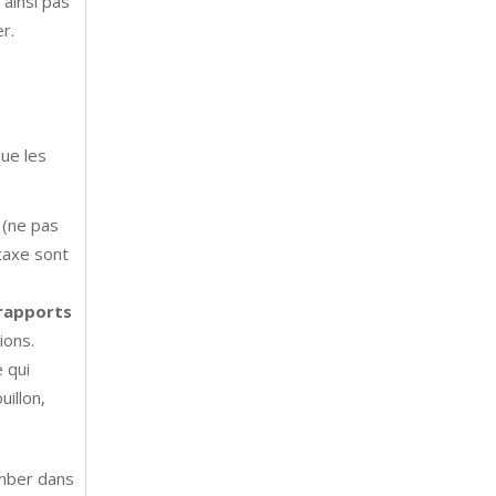
ainsi pas
r.
ue les
e (ne pas
ntaxe sont
 rapports
ions.
 qui
illon,
omber dans