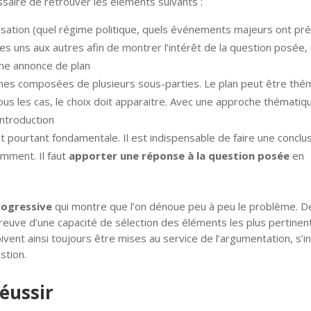
ssaire de retrouver les éléments suivants :
sation (quel régime politique, quels événements majeurs ont pr
les uns aux autres afin de montrer l’intérêt de la question posée,
une annonce de plan
mes composées de plusieurs sous-parties. Le plan peut être thé
s les cas, le choix doit apparaitre. Avec une approche thématique
introduction
 pourtant fondamentale. Il est indispensable de faire une conclus
mment. Il faut
apporter une réponse à la question posée
en
rogressive
qui montre que l’on dénoue peu à peu le problème. De c
preuve d’une capacité de sélection des éléments les plus pertinen
nt ainsi toujours être mises au service de l’argumentation, s’i
stion.
éussir