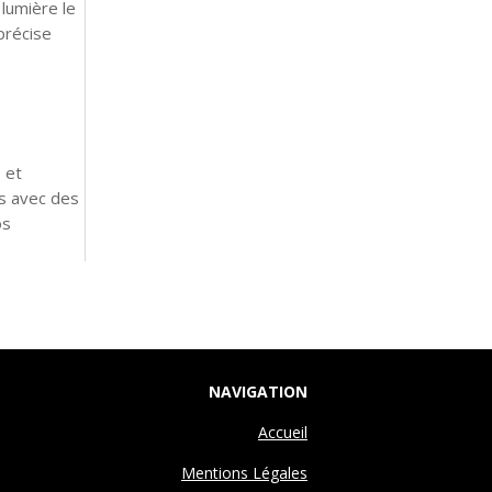
lumière le
précise
 et
rs avec des
os
NAVIGATION
Accueil
Mentions Légales