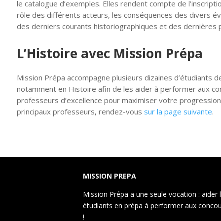
le catalogue d’exemples. Elles rendent compte de l’inscrip
rôle des différents acteurs, les conséquences des divers évé
des derniers courants historiographiques et des dernières p
L’Histoire avec Mission Prépa
Mission Prépa accompagne plusieurs dizaines d’étudiants d
notamment en Histoire afin de les aider à performer aux con
professeurs d’excellence pour maximiser votre progression.
principaux professeurs, rendez-vous
sur la page suivante
.
MISSION PREPA
Mission Prépa a une seule vocation : aider 
étudiants en prépa à performer aux conco
!