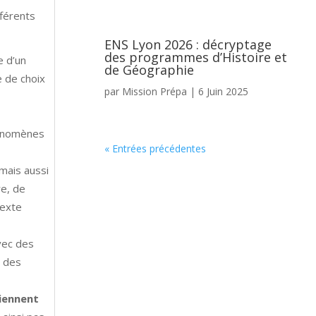
fférents
ENS Lyon 2026 : décryptage
des programmes d’Histoire et
e d’un
de Géographie
e de choix
par
Mission Prépa
|
6 Juin 2025
hénomènes
« Entrées précédentes
 mais aussi
re, de
texte
vec des
c des
iennent