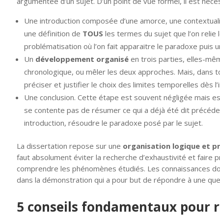
argumentée d’un sujet. D’un point de vue formel, il est néce
Une introduction composée d’une amorce, une contextuali
une définition de
TOUS
les termes du sujet que l’on relie 
problématisation où l’on fait apparaitre le paradoxe puis 
Un
développement organisé
en trois parties, elles-mê
chronologique, ou mêler les deux approches. Mais, dans tou
préciser et justifier le choix des limites temporelles dès l’
Une conclusion. Cette étape est souvent négligée mais est
se contente pas de résumer ce qui a déjà été dit précéde
introduction, résoudre le paradoxe posé par le sujet.
La dissertation repose sur une
organisation logique et p
faut absolument éviter la recherche d’exhaustivité et faire 
comprendre les phénomènes étudiés. Les connaissances doive
dans la démonstration qui a pour but de répondre à une que
5 conseils fondamentaux pour r