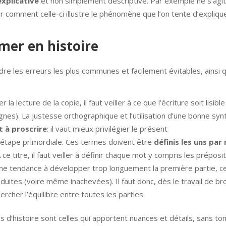
xplicative
et non simplement descriptive. Par exemple ne s’agit 
er comment celle-ci illustre le phénomène que l’on tente d’explique
rmer en histoire
e les erreurs les plus communes et facilement évitables, ainsi q
a lecture de la copie, il faut veiller à ce que l’écriture soit lisibl
lignes). La justesse orthographique et l’utilisation d’une bonne sy
t à proscrire
: il vaut mieux privilégier le présent
e étape primordiale. Ces termes doivent être
définis les uns par
e titre, il faut veiller à définir chaque mot y compris les préposit
une tendance à développer trop longuement la première partie, ce
ites (voire même inachevées). Il faut donc, dès le travail de brou
rcher l’équilibre entre toutes les parties
es d’histoire sont celles qui apportent nuances et détails, sans t