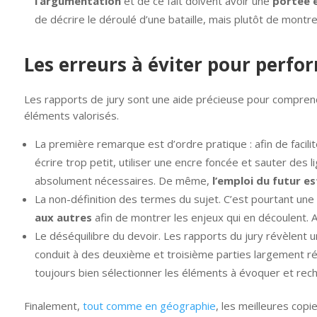
l’argumentation
et de ce fait doivent avoir une
portée e
de décrire le déroulé d’une bataille, mais plutôt de montr
Les erreurs à éviter pour perfo
Les rapports de jury sont une aide précieuse pour comprendr
éléments valorisés.
La première remarque est d’ordre pratique : afin de faciliter l
écrire trop petit, utiliser une encre foncée et sauter des 
absolument nécessaires. De même,
l’emploi du futur es
La non-définition des termes du sujet. C’est pourtant un
aux autres
afin de montrer les enjeux qui en découlent. A c
Le déséquilibre du devoir. Les rapports du jury révèlent 
conduit à des deuxième et troisième parties largement rédu
toujours bien sélectionner les éléments à évoquer et reche
Finalement,
tout comme en géographie
, les meilleures copi