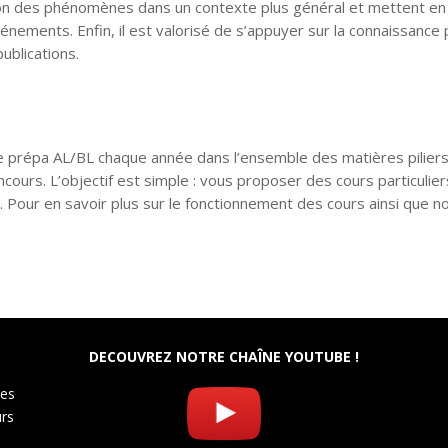
tion des phénomènes dans un contexte plus général et mettent en 
nements. Enfin, il est valorisé de s’appuyer sur la connaissance 
ublications.
e prépa AL/BL chaque année dans l’ensemble des matières piliers
cours. L’objectif est simple : vous proposer des cours particulie
 Pour en savoir plus sur le fonctionnement des cours ainsi que n
DECOUVREZ NOTRE CHAÎNE YOUTUBE !
les
urs