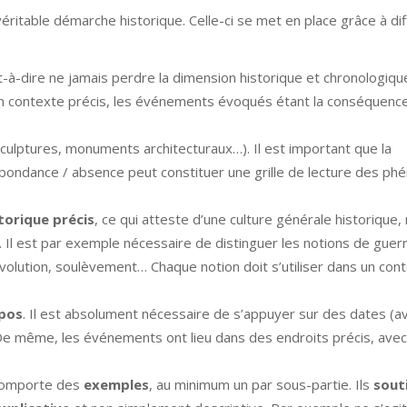
véritable démarche historique. Celle-ci se met en place grâce à di
st-à-dire ne jamais perdre la dimension historique et chronologiqu
s un contexte précis, les événements évoqués étant la conséquenc
ulptures, monuments architecturaux…). Il est important que la
bondance / absence peut constituer une grille de lecture des p
torique précis
, ce qui atteste d’une culture générale historique,
. Il est par exemple nécessaire de distinguer les notions de guer
révolution, soulèvement… Chaque notion doit s’utiliser dans un con
opos
. Il est absolument nécessaire de s’appuyer sur des dates (a
De même, les événements ont lieu dans des endroits précis, ave
e comporte des
exemples
, au minimum un par sous-partie. Ils
sout