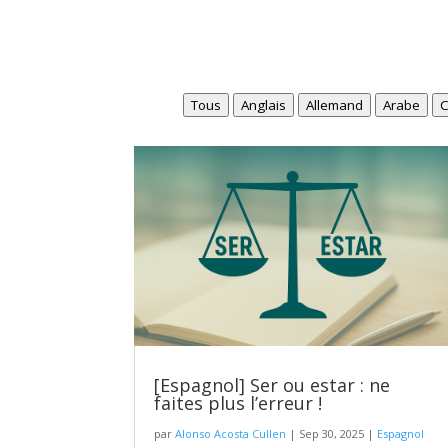
Tous
Anglais
Allemand
Arabe
C
[Espagnol] Ser ou estar : ne
faites plus l’erreur !
par
Alonso Acosta Cullen
|
Sep 30, 2025
|
Espagnol